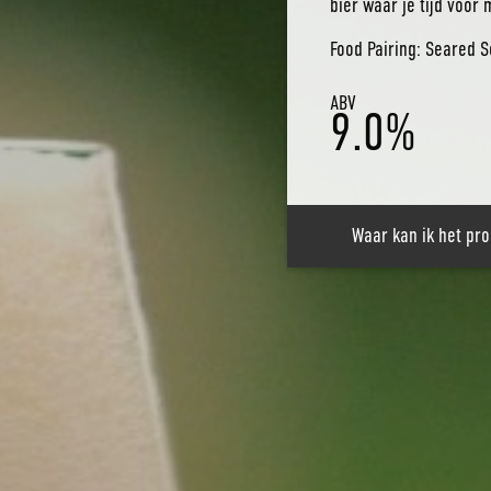
bier waar je tijd voor
Food Pairing: Seared 
ABV
9.0%
Waar kan ik het pr