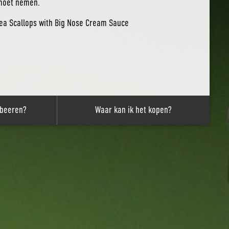
 moet nemen.
Sea Scallops with Big Nose Cream Sauce
obeeren?
Waar kan ik het kopen?